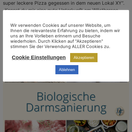
super leckere Pizza gegessen in dem neuen Lokal XY“.
„Kannst du mir eine gute Unterkunft am Wörthersee
empfehlen?“ „Toller Duft! Verrätst du mir den?“ Wir
kaufen online, einige […]
Wir verwenden Cookies auf unserer Website, um
Ihnen die relevanteste Erfahrung zu bieten, indem wir
uns an Ihre Vorlieben erinnern und Besuche
Schon mal eine biologische Darmsanierung
wiederholen. Durch Klicken auf "Akzeptieren"
stimmen Sie der Verwendung ALLER Cookies zu.
gemacht?
Cookie Einstellungen
Akzeptieren
Ablehnen