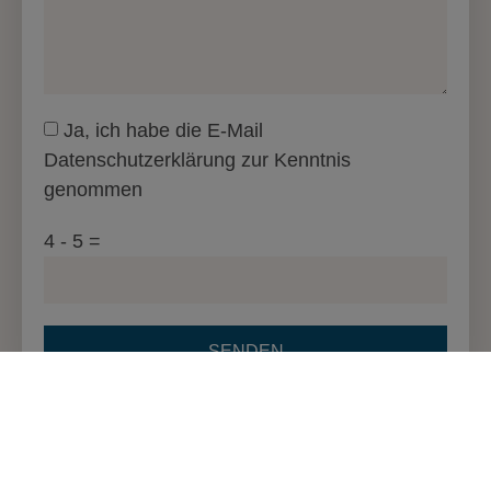
Ja, ich habe die E-Mail
Datenschutzerklärung zur Kenntnis
genommen
4 - 5 =
SENDEN
© 2024 Daniela Feselmayer • Alle Rechte vorbehalten