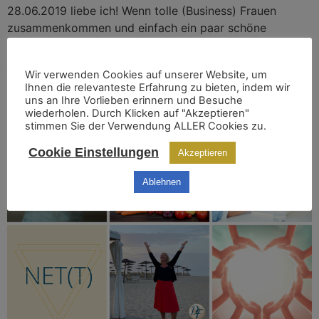
28.06.2019 liebe ich! Wenn tolle (Business) Frauen
zusammenkommen und einfach ein paar schöne
Stunden gemeinsam ERLEBEN dürfen. Ich freue mich
jetzt schon auf die nächste WIEDERHOLUNG 😀 Aber
Wir verwenden Cookies auf unserer Website, um
was war da eigentlich so los? Zunächst haben wir mit
Ihnen die relevanteste Erfahrung zu bieten, indem wir
einer YOGA-EINHEIT unter dem Motto: INNERE STÄRKE
uns an Ihre Vorlieben erinnern und Besuche
gestartet, um […]
wiederholen. Durch Klicken auf "Akzeptieren"
stimmen Sie der Verwendung ALLER Cookies zu.
Net(t)working
Cookie Einstellungen
Akzeptieren
Ablehnen