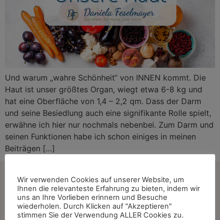
Und warum „wahre Schönheit“ von INNEN kommt. Die
Haut ist unser größtes Organ, wiegt etwa 6-8 kg und
hat eine Oberfläche von 1,4 – 2,2 qm. Dass der Darm
und seine Besiedlung auch eine signifikante Rolle spielt,
erwähne ich hier nur nochmals nebenbei. Zum Darm und
seinen Funktionen habe ich schon einiges in meinen
Beiträgen […]
Wir verwenden Cookies auf unserer Website, um
Ihnen die relevanteste Erfahrung zu bieten, indem wir
Kontakt
uns an Ihre Vorlieben erinnern und Besuche
wiederholen. Durch Klicken auf "Akzeptieren"
stimmen Sie der Verwendung ALLER Cookies zu.