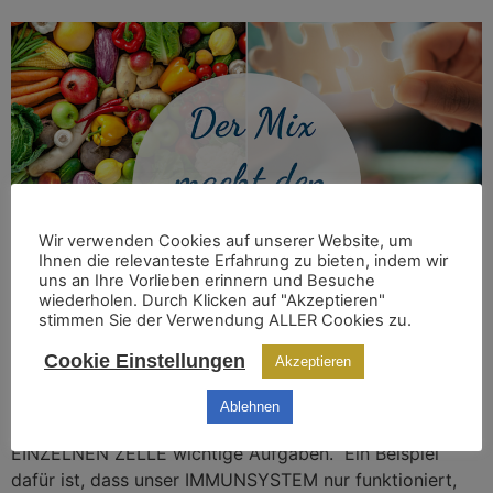
Wir verwenden Cookies auf unserer Website, um
Ihnen die relevanteste Erfahrung zu bieten, indem wir
uns an Ihre Vorlieben erinnern und Besuche
wiederholen. Durch Klicken auf "Akzeptieren"
stimmen Sie der Verwendung ALLER Cookies zu.
Cookie Einstellungen
Akzeptieren
Im Körper läuft ohne Mineralstoffe und Vitamine so gut
wie nichts. Sogenannte Mikronährstoffe sind für unsere
Ablehnen
Gesundheit unverzichtbar. Sie übernehmen in JEDER
EINZELNEN ZELLE wichtige Aufgaben. Ein Beispiel
dafür ist, dass unser IMMUNSYSTEM nur funktioniert,