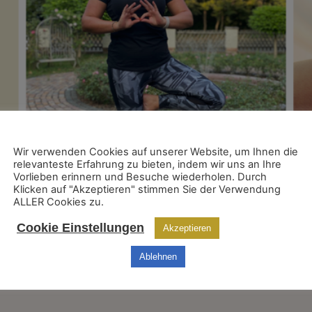
Wir verwenden Cookies auf unserer Website, um Ihnen die
relevanteste Erfahrung zu bieten, indem wir uns an Ihre
Vorlieben erinnern und Besuche wiederholen. Durch
Klicken auf "Akzeptieren" stimmen Sie der Verwendung
ALLER Cookies zu.
Cookie Einstellungen
Akzeptieren
28.06.2019 liebe ich! Wenn tolle (Business) Frauen zus
e mich jetzt schon auf die nächste WIEDERHOLUNG 😀 Aber
Ablehnen
 Motto: INNERE STÄRKE gestartet, um […]