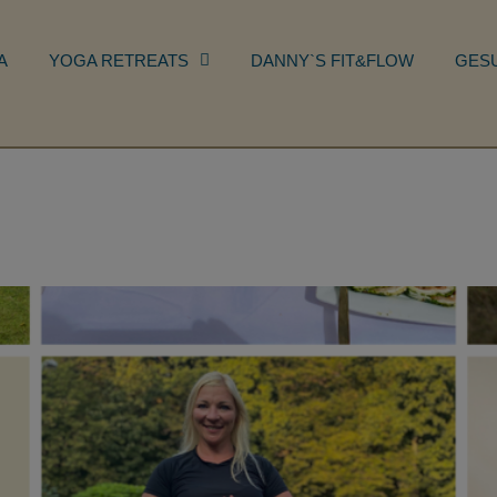
A
YOGA RETREATS
DANNY`S FIT&FLOW
GES