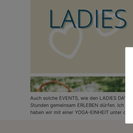
Auch solche EVENTS, wie den LADIES DAY am 
Stunden gemeinsam ERLEBEN dürfen. Ich freu
haben wir mit einer YOGA-EINHEIT unter dem