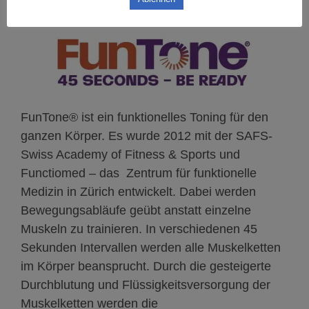
FunTone®
ist ein funktionelles Toning für den
ganzen Körper. Es wurde 2012 mit der SAFS-
Swiss Academy of Fitness & Sports und
Functiomed – das
Zentrum für funktionelle
Medizin in Zürich entwickelt. Dabei werden
Bewegungsabläufe geübt anstatt einzelne
Muskeln zu trainieren. In verschiedenen 45
Sekunden Intervallen werden alle Muskelketten
im Körper beansprucht. Durch die gesteigerte
Durchblutung und Flüssigkeitsversorgung der
Muskelketten werden die