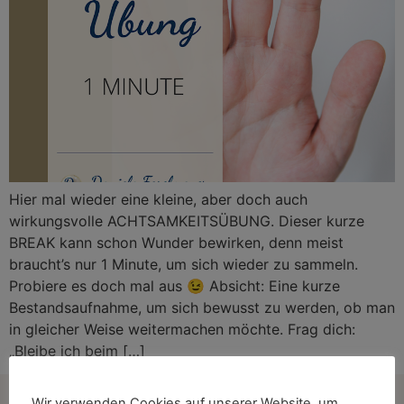
Hier mal wieder eine kleine, aber doch auch
wirkungsvolle ACHTSAMKEITSÜBUNG. Dieser kurze
BREAK kann schon Wunder bewirken, denn meist
braucht’s nur 1 Minute, um sich wieder zu sammeln.
Probiere es doch mal aus 😉 Absicht: Eine kurze
Bestandsaufnahme, um sich bewusst zu werden, ob man
in gleicher Weise weitermachen möchte. Frag dich:
„Bleibe ich beim […]
Wir verwenden Cookies auf unserer Website, um