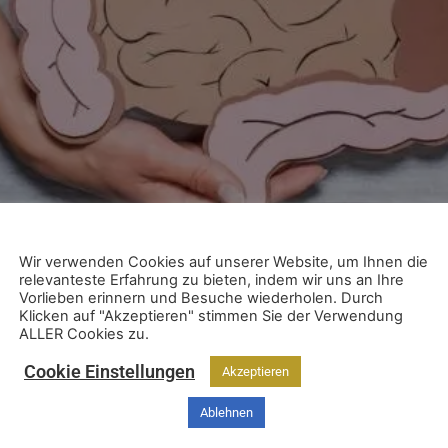
Wir verwenden Cookies auf unserer Website, um Ihnen die
relevanteste Erfahrung zu bieten, indem wir uns an Ihre
Vorlieben erinnern und Besuche wiederholen. Durch
Klicken auf "Akzeptieren" stimmen Sie der Verwendung
ALLER Cookies zu.
schen, er kann bis zu acht Meter lang werden. Damit bearb
nd vom Körper aufgenommen werden und nicht verwertbare S
Cookie Einstellungen
Akzeptieren
t für die Energiezufuhr, sondern […]
Ablehnen