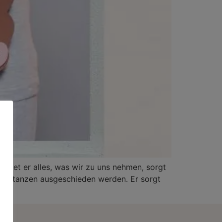
eitet er alles, was wir zu uns nehmen, sorgt
ubstanzen ausgeschieden werden. Er sorgt