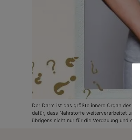
Der Darm ist das größte innere Organ des Men
dafür, dass Nährstoffe weiterverarbeitet u
übrigens nicht nur für die Verdauung und somi