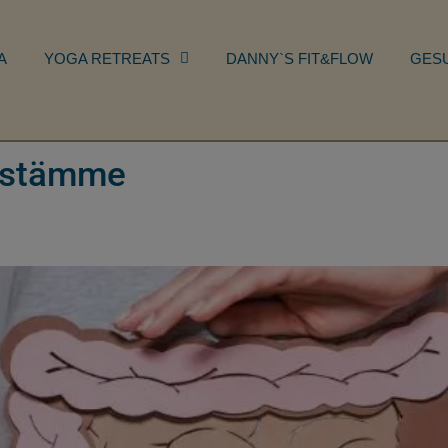
A
YOGA RETREATS
DANNY`S FIT&FLOW
GES
nstämme