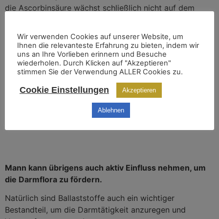
die Ascorbinsäure wächst schließlich nicht auf dem
Baum ;-).
Wir verwenden Cookies auf unserer Website, um
Ihnen die relevanteste Erfahrung zu bieten, indem wir
uns an Ihre Vorlieben erinnern und Besuche
wiederholen. Durch Klicken auf "Akzeptieren"
Im Gegensatz zu synthetisch hergestellten Vitaminen,
stimmen Sie der Verwendung ALLER Cookies zu.
enthalten natürliche Vitamine wirksame Moleküle, an die
Cookie Einstellungen
Akzeptieren
der Körper seit Jahrtausenden gewöhnt ist und diese
dann auch optimal einbauen und verstoffwechseln
Ablehnen
kann.
Mann kann übrigens auch aktiv Einfluss nehmen, um
die Darmflora zu fördern.
Natürlich sind Ballaststoffe auch ein wichtiger
Bestandteil, um die Darmtätigkeit anzuregen und