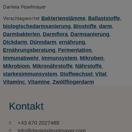
Daniela Feselmayer
Verschlagwortet
Bakterienstämme
,
Ballaststoffe
,
biologischedarmsanierung
,
Biostoffe
,
darm
,
Darmbakterien
,
Darmflora
,
Darmsanierung
,
Dickdarm
,
Dünndarm
,
ernährung
,
Ernährungsberatung
,
Fermentation
,
Immunabwehr
,
Immunsystem
,
Mikroben
,
Mikrobiom
,
Mikronährstoffe
,
Nährstoffe
,
starkesimmunsystem
,
Stoffwechsel
,
Vital
,
Vitaminc
,
Vitamine
,
Zwölffingerdarm
Kontakt
+43 670 2027488
info@danielafeselmayer.com