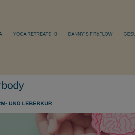
A
YOGA RETREATS
DANNY`S FIT&FLOW
GES
rbody
RM- UND LEBERKUR