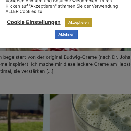
Vorlieben erinnern und Besuche wiederholen. Durch
Klicken auf "Akzeptieren" stimmen Sie der Verwendung
ALLER Cookies zu.
Cookie Einstellungen
Akzeptieren
Ablehnen
gin begeistert von der original Budwig-Creme (nach Dr. Joha
eme inspiriert. Ich mache mir diese leckere Creme am lieb
timal, sie verstärken […]