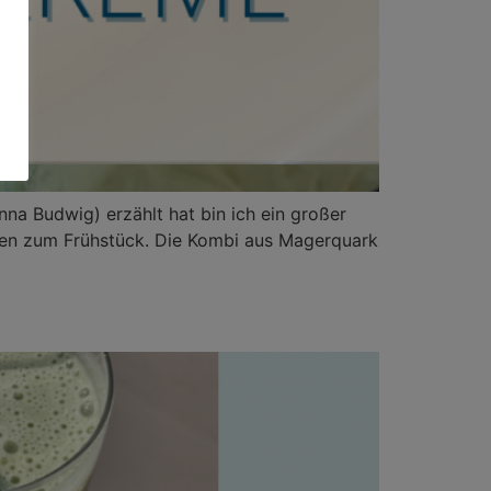
nna Budwig) erzählt hat bin ich ein großer
sten zum Frühstück. Die Kombi aus Magerquark