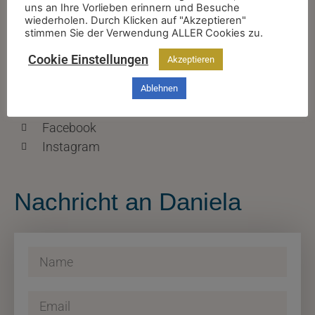
uns an Ihre Vorlieben erinnern und Besuche
wiederholen. Durch Klicken auf "Akzeptieren"
+43 670 2027488
stimmen Sie der Verwendung ALLER Cookies zu.
info@danielafeselmayer.com
Cookie Einstellungen
Akzeptieren
Finde mich auch hier
Ablehnen
Facebook
Instagram
Nachricht an Daniela