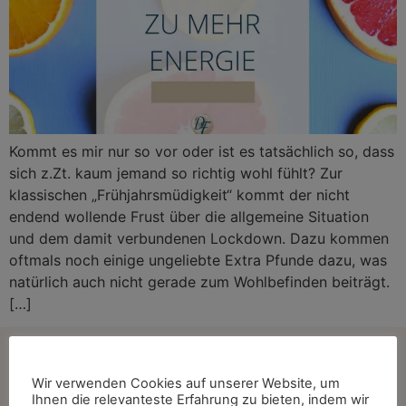
Kommt es mir nur so vor oder ist es tatsächlich so, dass
sich z.Zt. kaum jemand so richtig wohl fühlt? Zur
klassischen „Frühjahrsmüdigkeit“ kommt der nicht
endend wollende Frust über die allgemeine Situation
und dem damit verbundenen Lockdown. Dazu kommen
oftmals noch einige ungeliebte Extra Pfunde dazu, was
natürlich auch nicht gerade zum Wohlbefinden beiträgt.
[…]
Kontakt
Wir verwenden Cookies auf unserer Website, um
Ihnen die relevanteste Erfahrung zu bieten, indem wir