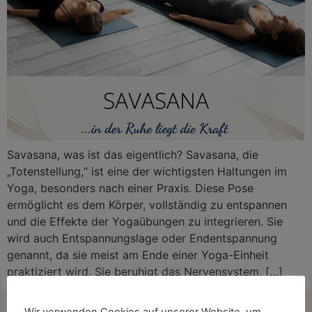
Savasana, was ist das eigentlich? Savasana, die
„Totenstellung,“ ist eine der wichtigsten Haltungen im
Yoga, besonders nach einer Praxis. Diese Pose
ermöglicht es dem Körper, vollständig zu entspannen
und die Effekte der Yogaübungen zu integrieren. Sie
wird auch Entspannungslage oder Endentspannung
genannt, da sie meist am Ende einer Yoga-Einheit
praktiziert wird. Sie beruhigt das Nervensystem, […]
Wir verwenden Cookies auf unserer Website, um