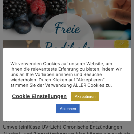
Wir verwenden Cookies auf unserer Website, um
Ihnen die relevanteste Erfahrung zu bieten, indem wir
uns an Ihre Vorlieben erinnern und Besuche
wiederholen. Durch Klicken auf "Akzeptieren"
stimmen Sie der Verwendung ALLER Cookies zu.
Freie Radikale sind Stoffwechselprodukte, die auch
Cookie Einstellungen
Akzeptieren
natürlicherweise im Körper vorkommen. Nimmt die
Anzahl überhand, kann dies zulasten unserer Gesundheit
Ablehnen
gehen. Äußere Einflüsse können ihre Entwicklung
fördern, dazu zählen: Stress Schlafmangel
Umwelteinflüsse UV-Licht Chronische Entzündungen