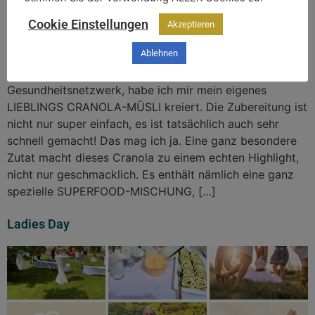
Cookie Einstellungen
Akzeptieren
Ablehnen
Inspiriert von einer lieben Kollegin aus meinem
Gesundheitsnetzwerk, habe ich mir mein eigenes
LIEBLINGS CRANOLA-MÜSLI kreiert. Die Zubereitung ist
nicht nur super einfach, es ist tatsächlich auch sehr
schnell gemacht! Das mag ich ja. Eine ganz besondere
Zutat macht dieses Cranola zu einem echten Highlight,
nicht nur geschmacklich. Es enthält nämlich eine ganz
spezielle SUPERFOOD-MISCHUNG, […]
Ladies Day