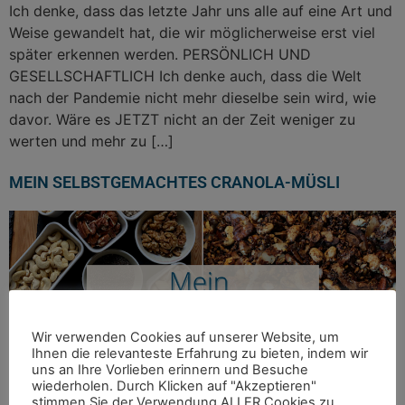
Ich denke, dass das letzte Jahr uns alle auf eine Art und
Weise gewandelt hat, die wir möglicherweise erst viel
später erkennen werden. PERSÖNLICH UND
GESELLSCHAFTLICH Ich denke auch, dass die Welt
nach der Pandemie nicht mehr dieselbe sein wird, wie
davor. Wäre es JETZT nicht an der Zeit weniger zu
werten und mehr zu […]
MEIN SELBSTGEMACHTES CRANOLA-MÜSLI
Wir verwenden Cookies auf unserer Website, um
Ihnen die relevanteste Erfahrung zu bieten, indem wir
uns an Ihre Vorlieben erinnern und Besuche
wiederholen. Durch Klicken auf "Akzeptieren"
stimmen Sie der Verwendung ALLER Cookies zu.