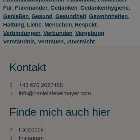
Für
,
Füreinander
,
Gedanken
,
Gedankenhygiene
,
Genießen
,
Gesund
,
Gesundheit
,
Gewohnheiten
,
Haltung
,
Liebe
,
Menschen
,
Respekt
,
Verbindungen
,
Verbunden
,
Vergebung
,
Verständnis
,
Vertrauen
,
Zuversicht
Kontakt
+43 670 2027488
info@danielafeselmayer.com
Finde mich auch hier
Facebook
Instagram