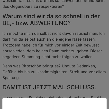
weshalb fällt es uns oftmals so schwer, den Standpunkt
des Gegenübers zu respektieren?
Warum sind wir da so schnell in der
BE,- bzw. ABWERTUNG?
Ich möchte mich da selbst nicht davon rausnehmen. Ich
darf mir da selbst auch an die eigene Nase fassen.
Trotzdem habe ich für mich vor einiger Zeit bewusst
entschieden, dem keinen Raum mehr zu geben. Dieser
negativen Stimmung nicht mehr folgen zu wollen.
Denn was Bitteschön bringt es? Ungute Gedanken,
Gefühle bis hin zu Unstimmigkeiten, Streit und vor allem
Spaltung.
DAMIT IST JETZT MAL SCHLUSS.
Ich spiele das Spielchen einfach nicht mehr mit. Punkt.