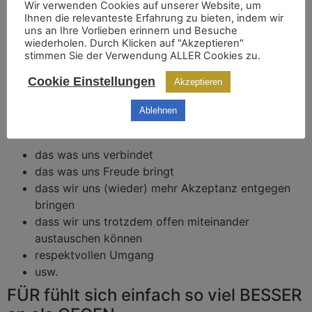
Wir verwenden Cookies auf unserer Website, um
Ihnen die relevanteste Erfahrung zu bieten, indem wir
uns an Ihre Vorlieben erinnern und Besuche
„FOCUS ON WHAT YOU WANT.“
wiederholen. Durch Klicken auf "Akzeptieren"
stimmen Sie der Verwendung ALLER Cookies zu.
Cookie Einstellungen
Akzeptieren
Nicht mehr gegen etwas zu sein, sondern für etwas zu
Ablehnen
sein, wie z.B. FÜR:
das was uns verbindet
das was uns Freude bringt
dass wir uns (wieder) mehr Akzeptanz entgegen
bringen
dass wir uns trotzdem offen miteinander
austauschen können
respektvollen Umgang
usw.
FÜR fühlt sich einfach so viel BESSER