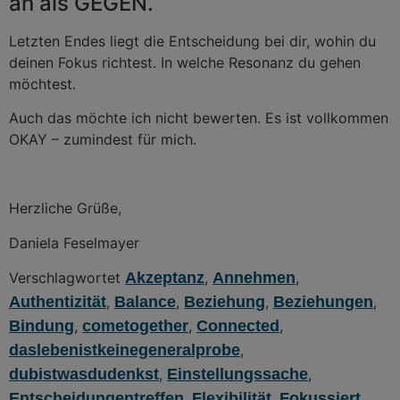
an als GEGEN.
Letzten Endes liegt die Entscheidung bei dir, wohin du
deinen Fokus richtest. In welche Resonanz du gehen
möchtest.
Auch das möchte ich nicht bewerten. Es ist vollkommen
OKAY – zumindest für mich.
Herzliche Grüße,
Daniela Feselmayer
Verschlagwortet
Akzeptanz
,
Annehmen
,
Authentizität
,
Balance
,
Beziehung
,
Beziehungen
,
Bindung
,
cometogether
,
Connected
,
daslebenistkeinegeneralprobe
,
dubistwasdudenkst
,
Einstellungssache
,
Entscheidungentreffen
,
Flexibilität
,
Fokussiert
,