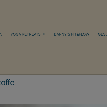
A
YOGA RETREATS
DANNY`S FIT&FLOW
GES
toffe