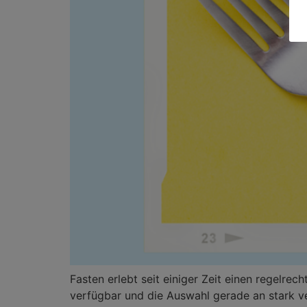
Fasten erlebt seit einiger Zeit einen regelrec
verfügbar und die Auswahl gerade an stark ve