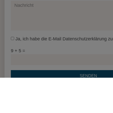
Ja, ich habe die E-Mail Datenschutzerklärung 
9 + 5 =
SENDEN
Start
Daniela
Yoga
Yoga Retreats