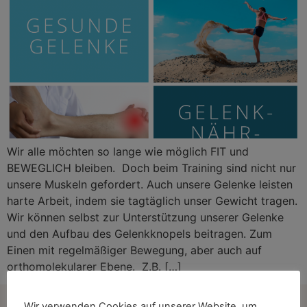
Wir alle möchten so lange wie möglich FIT und
BEWEGLICH bleiben. Doch beim Training sind nicht nur
unsere Muskeln gefordert. Auch unsere Gelenke leisten
harte Arbeit, indem sie tagtäglich unser Gewicht tragen.
Wir können selbst zur Unterstützung unserer Gelenke
und den Aufbau des Gelenkknopels beitragen. Zum
Einen mit regelmäßiger Bewegung, aber auch auf
orthomolekularer Ebene. Z.B. […]
Wir verwenden Cookies auf unserer Website, um