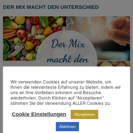
DER MIX MACHT DEN UNTERSCHIED
Wir verwenden Cookies auf unserer Website, um
Ihnen die relevanteste Erfahrung zu bieten, indem wir
uns an Ihre Vorlieben erinnern und Besuche
wiederholen. Durch Klicken auf "Akzeptieren"
stimmen Sie der Verwendung ALLER Cookies zu.
Im Körper läuft ohne Mineralstoffe und Vitamine so gut
Cookie Einstellungen
Akzeptieren
wie nichts. Sogenannte Mikronährstoffe sind für unsere
Gesundheit unverzichtbar. Sie übernehmen in JEDER
Ablehnen
EINZELNEN ZELLE wichtige Aufgaben. Ein Beispiel