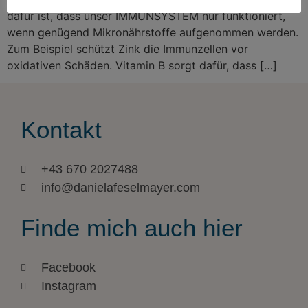
dafür ist, dass unser IMMUNSYSTEM nur funktioniert,
wenn genügend Mikronährstoffe aufgenommen werden.
Zum Beispiel schützt Zink die Immunzellen vor
oxidativen Schäden. Vitamin B sorgt dafür, dass […]
Kontakt
+43 670 2027488
info@danielafeselmayer.com
Finde mich auch hier
Facebook
Instagram