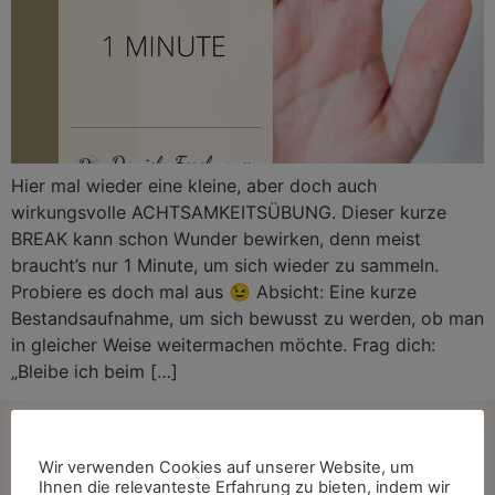
Hier mal wieder eine kleine, aber doch auch
wirkungsvolle ACHTSAMKEITSÜBUNG. Dieser kurze
BREAK kann schon Wunder bewirken, denn meist
braucht’s nur 1 Minute, um sich wieder zu sammeln.
Probiere es doch mal aus 😉 Absicht: Eine kurze
Bestandsaufnahme, um sich bewusst zu werden, ob man
in gleicher Weise weitermachen möchte. Frag dich:
„Bleibe ich beim […]
Kontakt
Wir verwenden Cookies auf unserer Website, um
Ihnen die relevanteste Erfahrung zu bieten, indem wir