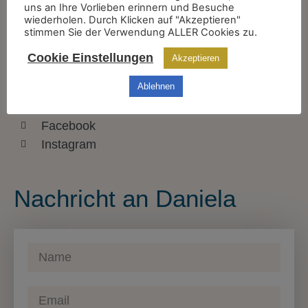
uns an Ihre Vorlieben erinnern und Besuche
wiederholen. Durch Klicken auf "Akzeptieren"
+43 670 2027488
stimmen Sie der Verwendung ALLER Cookies zu.
info@danielafeselmayer.com
Cookie Einstellungen
Akzeptieren
Finde mich auch hier
Ablehnen
Facebook
Instagram
Nachricht an Daniela