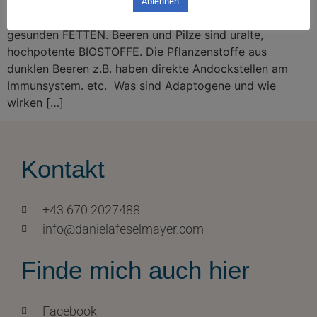
extrem reich an MIKRONÄHRSTOFFEN, wie VITAMINEN,
Ablehnen
MINERALIEN und ANTIOXIDANTIEN, ENZYMEN und
gesunden FETTEN. Beeren und Pilze sind uralte,
hochpotente BIOSTOFFE. Die Pflanzenstoffe aus
dunklen Beeren z.B. haben direkte Andockstellen am
Immunsystem. etc. Was sind Adaptogene und wie
wirken […]
Kontakt
+43 670 2027488
info@danielafeselmayer.com
Finde mich auch hier
Facebook