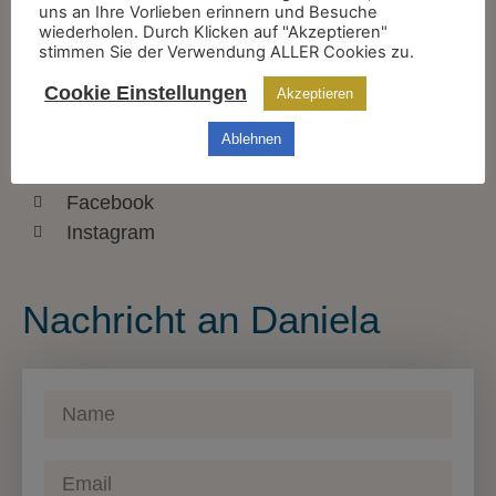
uns an Ihre Vorlieben erinnern und Besuche
wiederholen. Durch Klicken auf "Akzeptieren"
+43 670 2027488
stimmen Sie der Verwendung ALLER Cookies zu.
info@danielafeselmayer.com
Cookie Einstellungen
Akzeptieren
Finde mich auch hier
Ablehnen
Facebook
Instagram
Nachricht an Daniela