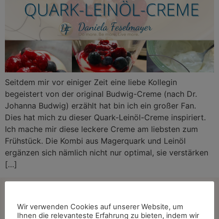
Seitdem mir vor einiger Zeit eine liebe Kollegin
begeistert von der original Budwig-Creme (nach Dr.
Johanna Budwig) erzählt hat bin ich ein großer Fan.
Dies hat mich zu dieser Quark-Leinöl-Creme inspiriert.
Ich mache mir diese leckere Creme am liebsten zum
Frühstück. Die Kombi aus Magerquark und Leinöl
ergänzen sich nämlich nicht nur optimal, sie verstärken
[…]
Kontakt
Wir verwenden Cookies auf unserer Website, um
Ihnen die relevanteste Erfahrung zu bieten, indem wir