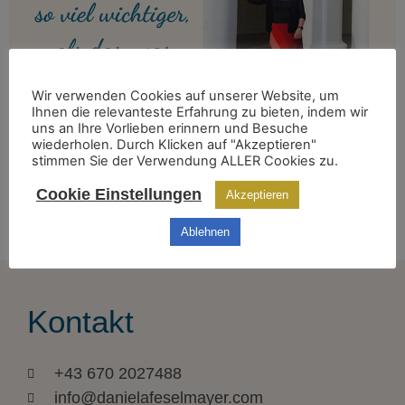
Wir verwenden Cookies auf unserer Website, um
Ihnen die relevanteste Erfahrung zu bieten, indem wir
uns an Ihre Vorlieben erinnern und Besuche
wiederholen. Durch Klicken auf "Akzeptieren"
stimmen Sie der Verwendung ALLER Cookies zu.
Du kannst Menschen nicht davon abhalten, dich zu
Cookie Einstellungen
Akzeptieren
bewerten. Aber du kannst Dich selbst davon abhalten,
Ablehnen
dich so sehr davon beeinflussen zu lassen.
Kontakt
+43 670 2027488
info@danielafeselmayer.com