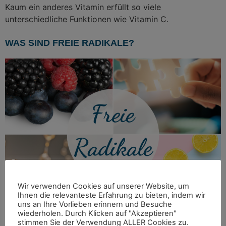
Kaum ein anderes Vitamin erfüllt so viele
unterschiedliche Funktionen wie Vitamin C.
WAS SIND FREIE RADIKALE?
Wir verwenden Cookies auf unserer Website, um
Ihnen die relevanteste Erfahrung zu bieten, indem wir
uns an Ihre Vorlieben erinnern und Besuche
wiederholen. Durch Klicken auf "Akzeptieren"
Freie Radikale sind Stoffwechselprodukte, die auch
stimmen Sie der Verwendung ALLER Cookies zu.