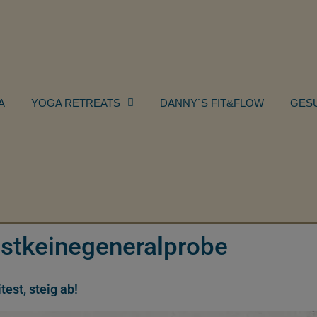
A
YOGA RETREATS
DANNY`S FIT&FLOW
GES
istkeinegeneralprobe
est, steig ab!