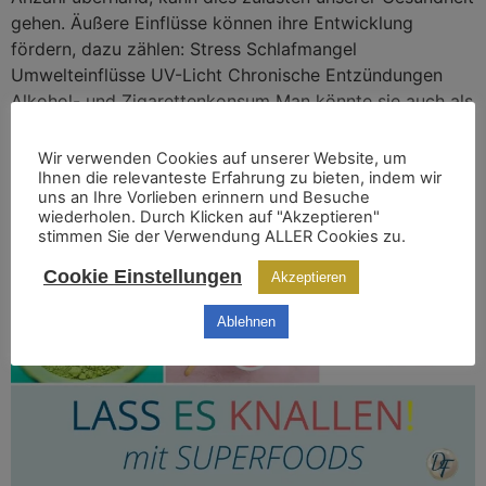
gehen. Äußere Einflüsse können ihre Entwicklung
fördern, dazu zählen: Stress Schlafmangel
Umwelteinflüsse UV-Licht Chronische Entzündungen
Alkohol- und Zigarettenkonsum Man könnte sie auch als
„aggressive Singles“ bezeichnen. Kannst du dich noch
an Chemie erinnern? Die äußere Schale […]
Wir verwenden Cookies auf unserer Website, um
Ihnen die relevanteste Erfahrung zu bieten, indem wir
uns an Ihre Vorlieben erinnern und Besuche
LASST ES KNALLEN MIT SUPERFOODS UND
wiederholen. Durch Klicken auf "Akzeptieren"
stimmen Sie der Verwendung ALLER Cookies zu.
ESST BUNT
Cookie Einstellungen
Akzeptieren
Ablehnen