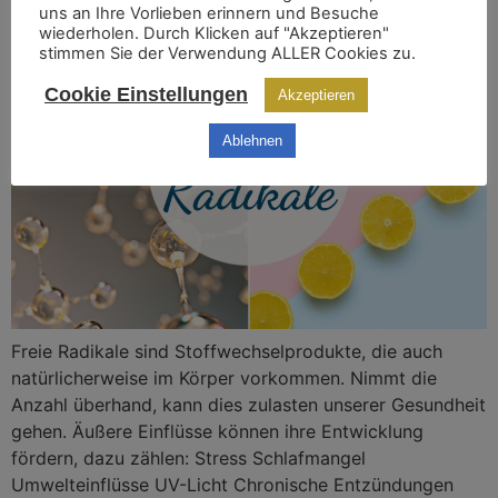
uns an Ihre Vorlieben erinnern und Besuche
wiederholen. Durch Klicken auf "Akzeptieren"
stimmen Sie der Verwendung ALLER Cookies zu.
Cookie Einstellungen
Akzeptieren
Ablehnen
Freie Radikale sind Stoffwechselprodukte, die auch
natürlicherweise im Körper vorkommen. Nimmt die
Anzahl überhand, kann dies zulasten unserer Gesundheit
gehen. Äußere Einflüsse können ihre Entwicklung
fördern, dazu zählen: Stress Schlafmangel
Umwelteinflüsse UV-Licht Chronische Entzündungen