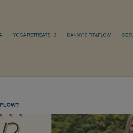
A
YOGA RETREATS
DANNY`S FIT&FLOW
GES
 FLOW?