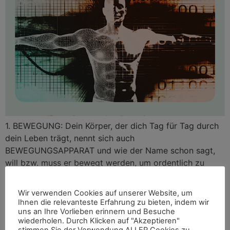
1. BEWEGUNG: Dein Körper, der dich Tag für Tag durch
dein Leben trägt, nennt sich auch
BEWEGUNGSAPPARAT und wie der Name schon sagt,
will bzw. muss er bewegt werden, um ordentlich zu
funktionieren. 2. SCHLAF: Im Schlaf regenerieren wir,
unser Immunsystem arbeitet auf Hochtouren,
Wir verwenden Cookies auf unserer Website, um
Wachstumshormone werden ausgeschüttet und unser
Ihnen die relevanteste Erfahrung zu bieten, indem wir
uns an Ihre Vorlieben erinnern und Besuche
Hirn wird Abfallprodukte los. 3. ERNÄHRUNG: […]
wiederholen. Durch Klicken auf "Akzeptieren"
stimmen Sie der Verwendung ALLER Cookies zu.