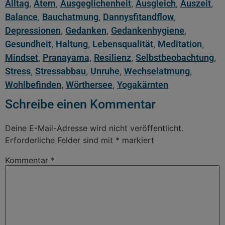
Alltag
Atem
Ausgeglichenheit
Ausgleich
Auszeit
,
,
,
,
,
Balance
Bauchatmung
Dannysfitandflow
,
,
,
Depressionen
Gedanken
Gedankenhygiene
,
,
,
Gesundheit
Haltung
Lebensqualität
Meditation
,
,
,
,
Mindset
Pranayama
Resilienz
Selbstbeobachtung
,
,
,
,
Stress
Stressabbau
Unruhe
Wechselatmung
,
,
,
,
Wohlbefinden
Wörthersee
Yogakärnten
,
,
Schreibe einen Kommentar
Deine E-Mail-Adresse wird nicht veröffentlicht.
Erforderliche Felder sind mit
*
markiert
Kommentar
*