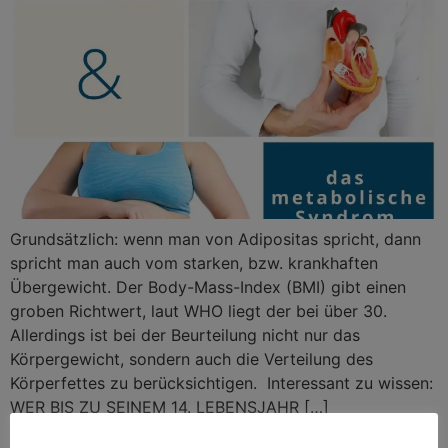
Grundsätzlich: wenn man von Adipositas spricht, dann
spricht man auch vom starken, bzw. krankhaften
Übergewicht. Der Body-Mass-Index (BMI) gibt einen
groben Richtwert, laut WHO liegt der bei über 30.
Allerdings ist bei der Beurteilung nicht nur das
Körpergewicht, sondern auch die Verteilung des
Körperfettes zu berücksichtigen. Interessant zu wissen:
WER BIS ZU SEINEM 14. LEBENSJAHR […]