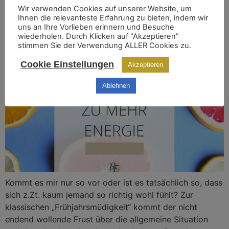
(D)EIN SCHLÜSSEL ZU MEHR ENERGIE
Wir verwenden Cookies auf unserer Website, um
Ihnen die relevanteste Erfahrung zu bieten, indem wir
uns an Ihre Vorlieben erinnern und Besuche
wiederholen. Durch Klicken auf "Akzeptieren"
stimmen Sie der Verwendung ALLER Cookies zu.
Cookie Einstellungen
Akzeptieren
Ablehnen
Kommt es mir nur so vor oder ist es tatsächlich so, dass
sich z.Zt. kaum jemand so richtig wohl fühlt? Zur
klassischen „Frühjahrsmüdigkeit“ kommt der nicht
endend wollende Frust über die allgemeine Situation