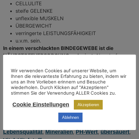
CELLULITE
steife GELENKE
unflexible MUSKELN
ÜBERGEWICHT
verringerte LEISTUNGSFÄHIGKEIT
u.v.m. sein.
In einem verschlackten BINDEGEWEBE ist die
NÄHRSTOFFVERSORGUNG reduziert.
Also darf man
da gerne mal hinschauen und dem u.a. mit einer
ENTSÄUERUNGSKUR entgegenwirken.
Wir verwenden Cookies auf unserer Website, um
Ihnen die relevanteste Erfahrung zu bieten, indem wir
uns an Ihre Vorlieben erinnern und Besuche
Herzliche Grüße,
wiederholen. Durch Klicken auf "Akzeptieren"
stimmen Sie der Verwendung ALLER Cookies zu.
Daniela Feselmayer
Cookie Einstellungen
Akzeptieren
Verschlagwortet
Abnehmen
,
basisch
,
Detoxing
,
Entgiften
,
Entsäuern
,
Entschlacken
,
ernährung
,
Ablehnen
Ernährungsberatung
,
gesundeernährung
,
Lebensqualität
,
Mineralien
,
PH-Wert
,
übersäuert
,