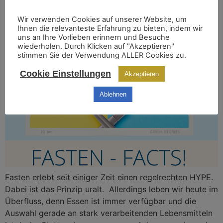
WAS BRINGT FASTEN WIRKLICH?
Wir verwenden Cookies auf unserer Website, um
Ihnen die relevanteste Erfahrung zu bieten, indem wir
uns an Ihre Vorlieben erinnern und Besuche
wiederholen. Durch Klicken auf "Akzeptieren"
stimmen Sie der Verwendung ALLER Cookies zu.
Cookie Einstellungen
Akzeptieren
Ablehnen
Fasten erlebt seit einiger Zeit einen regelrechten HYPE.
Dabei ist das Prinzip uralt. Allerdings leben wir heute im
Überfluss, denn Essen ist immer verfügbar und die
Auswahl gerade an stark verarbeitenden Lebensmitteln