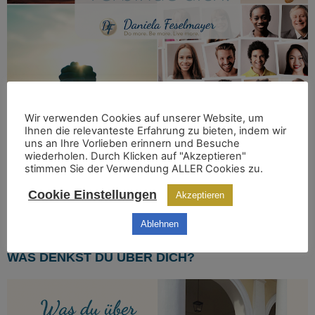
Wir verwenden Cookies auf unserer Website, um
Ich denke, dass das letzte Jahr uns alle auf eine Art und
Ihnen die relevanteste Erfahrung zu bieten, indem wir
Weise gewandelt hat, die wir möglicherweise erst viel
uns an Ihre Vorlieben erinnern und Besuche
wiederholen. Durch Klicken auf "Akzeptieren"
später erkennen werden. PERSÖNLICH UND
stimmen Sie der Verwendung ALLER Cookies zu.
GESELLSCHAFTLICH Ich denke auch, dass die Welt
nach der Pandemie nicht mehr dieselbe sein wird, wie
Cookie Einstellungen
Akzeptieren
davor. Wäre es JETZT nicht an der Zeit weniger zu
werten und mehr zu […]
Ablehnen
WAS DENKST DU ÜBER DICH?