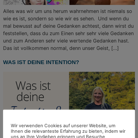
Alles was wir um uns herum wahrnehmen ist niemals so
wie es ist, sondern so wie wir es sehen. Und wenn du
mal bewusst auf deine Gedanken achtest, dann wirst du
feststellen, dass du zum Einen sehr sehr viele Gedanken
und zum Anderen sehr viele wertende Gedanken hast.
Das ist vollkommen normal, denn unser Geist, […]
WAS IST DEINE INTENTION?
Wir verwenden Cookies auf unserer Website, um
Ihnen die relevanteste Erfahrung zu bieten, indem wir
uns an Ihre Vorlieben erinnern und Besuche