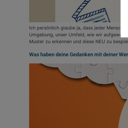
Ich persönlich glaube ja, dass jeder Mensch g
Umgebung, unser Umfeld, wie wir aufgewachsen
Muster zu erkennen und diese NEU zu bespiele
Was haben deine Gedanken mit deiner Wer