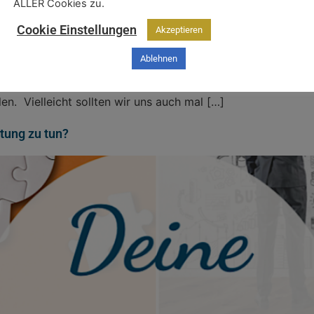
ALLER Cookies zu.
Cookie Einstellungen
Akzeptieren
Ablehnen
rundsätzlich fähig ist, zu lernen und sich weiterzuentwicke
 sind, etc. Unsere Festplatte ist teilweise so eingebrannt,
n. Vielleicht sollten wir uns auch mal […]
tung zu tun?