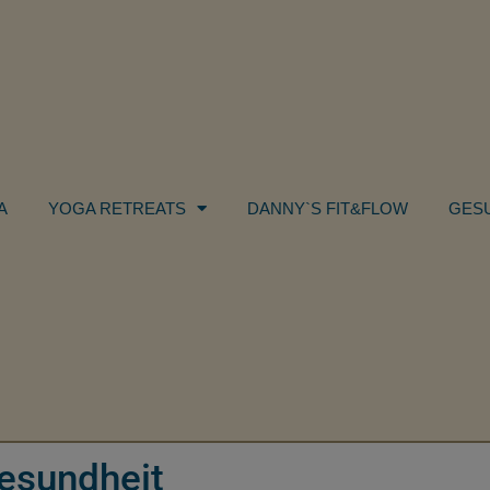
A
YOGA RETREATS
DANNY`S FIT&FLOW
GES
esundheit