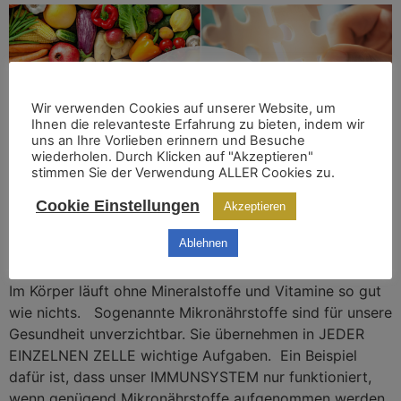
Wir verwenden Cookies auf unserer Website, um
Ihnen die relevanteste Erfahrung zu bieten, indem wir
uns an Ihre Vorlieben erinnern und Besuche
wiederholen. Durch Klicken auf "Akzeptieren"
stimmen Sie der Verwendung ALLER Cookies zu.
Cookie Einstellungen
Akzeptieren
Ablehnen
Im Körper läuft ohne Mineralstoffe und Vitamine so gut
wie nichts. Sogenannte Mikronährstoffe sind für unsere
Gesundheit unverzichtbar. Sie übernehmen in JEDER
EINZELNEN ZELLE wichtige Aufgaben. Ein Beispiel
dafür ist, dass unser IMMUNSYSTEM nur funktioniert,
wenn genügend Mikronährstoffe aufgenommen werden.