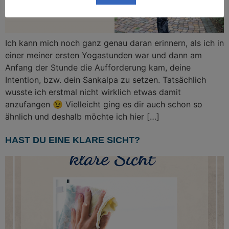
Ich kann mich noch ganz genau daran erinnern, als ich in
einer meiner ersten Yogastunden war und dann am
Anfang der Stunde die Aufforderung kam, deine
Intention, bzw. dein Sankalpa zu setzen. Tatsächlich
wusste ich erstmal nicht wirklich etwas damit
anzufangen 😉 Vielleicht ging es dir auch schon so
ähnlich und deshalb möchte ich hier […]
HAST DU EINE KLARE SICHT?