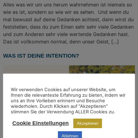
Alles was wir um uns herum wahrnehmen ist niemals so
wie es ist, sondern so wie wir es sehen. Und wenn du
mal bewusst auf deine Gedanken achtest, dann wirst du
feststellen, dass du zum Einen sehr sehr viele Gedanken
und zum Anderen sehr viele wertende Gedanken hast.
Das ist vollkommen normal, denn unser Geist, […]
WAS IST DEINE INTENTION?
Wir verwenden Cookies auf unserer Website, um
Ihnen die relevanteste Erfahrung zu bieten, indem wir
uns an Ihre Vorlieben erinnern und Besuche
wiederholen. Durch Klicken auf "Akzeptieren"
stimmen Sie der Verwendung ALLER Cookies zu.
Cookie Einstellungen
Akzeptieren
Ablehnen